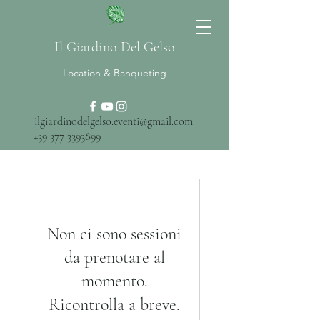
Il Giardino Del Gelso
Location & Banqueting
ilgiardinodelgelso.eventi@gmail.com
+39 377 3393899
Non ci sono sessioni
da prenotare al
momento.
Ricontrolla a breve.