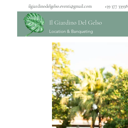
ilgiardinodelgelso.eventi@gmail.com
+39 377 3393
Il Giardino Del Gelso
Location & Banqueting