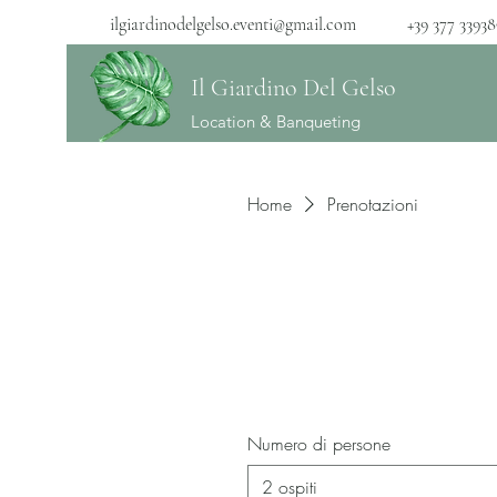
ilgiardinodelgelso.eventi@gmail.com
+39 377 3393
Il Giardino Del Gelso
Location & Banqueting
Home
Prenotazioni
Numero di persone
2 ospiti